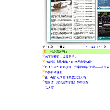
第A13版：
生產力
上一版
3
4
下一版
本版標題導航
老字號檀香山煥發新活力
“養龍蝦”實戰進階 Skill擴展專業功能
ISO 21502:2020 項目、方案和組合管理——項目
商務特選課程
第35屆真維斯杯休閒裝設計大賽
漢帛獎 · 第34屆青年設計師時裝作
品大賽