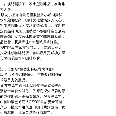
，在澳門開設了一家小型咖啡店，在咖啡
索之路。
形成，檀香山最初僅服務於小眾消費群
水平顯著提高，咖啡文化逐漸深入人心；
對優質咖啡豆的需求爆發式增長。深耕行
定的品質供應，順勢從小型咖啡店發展為
啡連鎖店及綜合休閒企業的咖啡供應商，
品批發，長期專注B2B領域深耕細作。
澳門開設首家零售門店，正式邁出多元
八家連鎖咖啡門店，咖啡產品更成功拓展
市場備受認可的咖啡品牌。
證，分別是“檀香山特級意大利咖啡
款產品均是企業銷量領先、市場反饋極佳的
場競爭力的產品。
企業在原料選用上始終堅持品質優先於
繫數十年合作關係，供應商深知品牌對原
的製作則選用高品質麵粉、酵母等原料，
啡廠已通過ISO22000食品安全管理
業亦不惜成本引入進口咖啡烘焙設備，實
烘焙程度、風味口感均保持穩定。