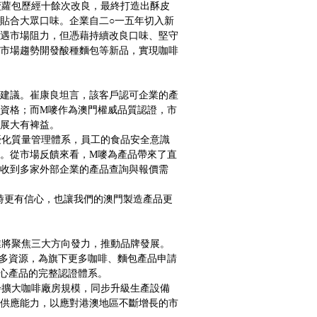
蘿包歷經十餘次改良，最終打造出酥皮
貼合大眾口味。企業自二○一五年切入新
遇市場阻力，但憑藉持續改良口味、堅守
市場趨勢開發酸種麵包等新品，實現咖啡
建議。崔康良坦言，該客戶認可企業的產
資格；而M嘜作為澳門權威品質認證，市
展大有裨益。
化質量管理體系，員工的食品安全意識
。從市場反饋來看，M嘜為產品帶來了直
收到多家外部企業的產品查詢與報價需
時更有信心，也讓我們的澳門製造產品更
將聚焦三大方向發力，推動品牌發展。
多資源，為旗下更多咖啡、麵包產品申請
心產品的完整認證體系。
擴大咖啡廠房規模，同步升級生產設備
供應能力，以應對港澳地區不斷增長的市