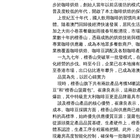
步於咖啡烘焙，創始人當年以前店後坊的模式
普及度較低的年代，開啟了本土咖啡烘焙的探
上世紀五十年代，國人飲用咖啡的習慣尚未
體。隨着澳門回歸後經濟快速發展，居民生活
加之大街小巷茶餐廳如雨後春筍般湧現，市場
業數十年的檀香山，憑藉成熟的烘焙技術與穩
專業咖啡供應廠，成為本地眾多餐飲商戶、咖
業務覆蓋咖啡烘焙、咖啡豆調配及各類咖啡產
一九九七年，檀香山突破單一批發模式，在
化經營的步伐。時至今日，企業已在本地擁有
至香港市場，出口佔比逐年攀升，已成為港澳
品質為先，以匠心鑄實力
現時，檀香山旗下共有兩款產品考獲M嘜認
豆”和“檀香山菠蘿包”。崔康良表示，這兩
爆款，其中特級意大利咖啡豆更是品牌最具市
談及檀香山產品的核心優勢，崔康良表示，
成本。咖啡豆採購方面，檀香山與供應商已維
料的高標準，始終優先供應優質豆源；菠蘿包
從源頭奠定產品品質基礎。生產硬件上，檀香山咖
體系認證，生產工序全程嚴格把關。此外，企
現廠房高度智能化控制，確保每一批咖啡豆的