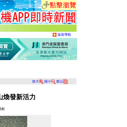
版面導航
放大
縮小
默认
山煥發新活力
曉彬