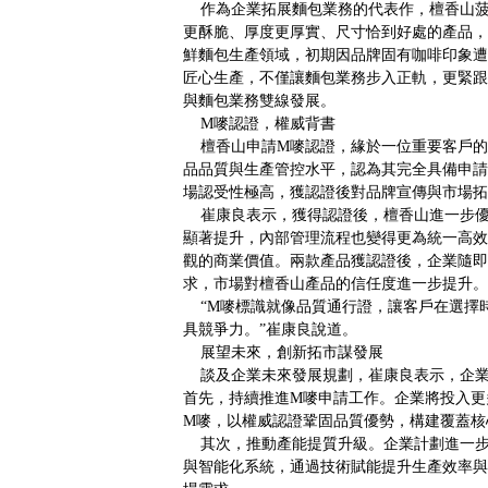
作為企業拓展麵包業務的代表作，檀香山菠
更酥脆、厚度更厚實、尺寸恰到好處的產品，
鮮麵包生產領域，初期因品牌固有咖啡印象遭
匠心生產，不僅讓麵包業務步入正軌，更緊跟
與麵包業務雙線發展。
M嘜認證，權威背書
檀香山申請M嘜認證，緣於一位重要客戶的
品品質與生產管控水平，認為其完全具備申請
場認受性極高，獲認證後對品牌宣傳與市場拓
崔康良表示，獲得認證後，檀香山進一步優
顯著提升，內部管理流程也變得更為統一高效
觀的商業價值。兩款產品獲認證後，企業隨即
求，市場對檀香山產品的信任度進一步提升。
“M嘜標識就像品質通行證，讓客戶在選擇
具競爭力。”崔康良說道。
展望未來，創新拓市謀發展
談及企業未來發展規劃，崔康良表示，企業
首先，持續推進M嘜申請工作。企業將投入更
M嘜，以權威認證鞏固品質優勢，構建覆蓋核
其次，推動產能提質升級。企業計劃進一步
與智能化系統，通過技術賦能提升生產效率與