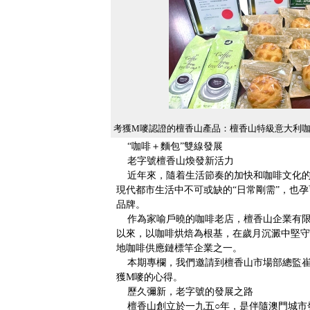
考獲M嘜認證的檀香山產品：檀香山特級意大利
“咖啡＋麵包”雙線發展
老字號檀香山煥發新活力
近年來，隨着生活節奏的加快和咖啡文化的普
現代都市生活中不可或缺的“日常剛需”，也
品牌。
作為家喻戶曉的咖啡老店，檀香山企業有限公
以來，以咖啡烘焙為根基，在歲月沉澱中堅守
地咖啡供應鏈標竿企業之一。
本期專欄，我們邀請到檀香山市場部總監崔
獲M嘜的心得。
歷久彌新，老字號的發展之路
檀香山創立於一九五○年，是伴隨澳門城市