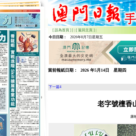
|
[ 設為首頁 ]
|
[ 返回主頁 ]
|
今日日期：
2026年8月7日星期五
當前報紙日期：
2026
年
5月
14日 星期
四
下一篇
4
老字號檀香
康