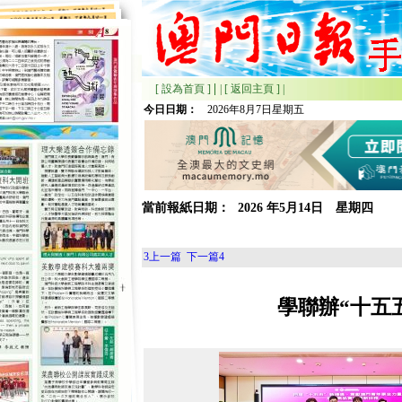
|
[ 設為首頁 ]
|
[ 返回主頁 ]
|
今日日期：
2026年8月7日星期五
當前報紙日期：
2026
年
5月
14日 星期
四
3
上一篇
下一篇
4
學聯辦“十五