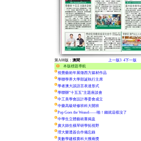
第A08版：
澳聞
上一版
3
4
下一版
本版標題導航
視覺藝術年展徵西方媒材作品
學聯學界大學部誕執行主席
學者澳大談語言表達形式
學聯辦“十五五”主題座談會
中工美學會設計專委會成立
中藥高級研修班科大開班
Pop Goes the Weasel——啪！錢就這樣沒了
中學生立體藝術賽揭盅
廣大師生橫琴研學拓視野
理大樂透簽合作備忘錄
美數學建模賽科大獲兩獎