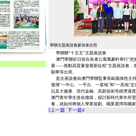
學聯主題座談會參加者合照
學聯辦“十五五”主題座談會
澳門學聯於日前在長者公寓萬豪軒舉行“把握
量——推動高質量發展新征程”主題座談會，
顯華等出席。
是次座談會由澳門學聯監事長歐陽偉然主持。
發揮“一中心、一平台、一基地”和“一高地”
以及大健康、現代金融、高新技術等經濟適度
澳門青年學生使命擔當，探討新時代青年所需
養，就如何將個人學業規劃、職業選擇與國家
3
上一篇
下一篇
4