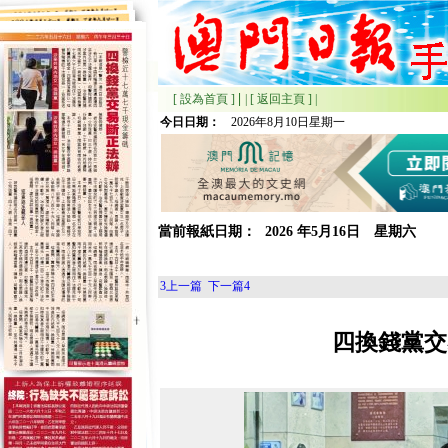
|
[ 設為首頁 ]
|
[ 返回主頁 ]
|
今日日期：
2026年8月10日星期一
當前報紙日期：
2026
年
5月
16日 星期
六
3
上一篇
下一篇
4
四換錢黨交