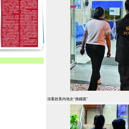
涉案姓黃內地女“換錢黨”