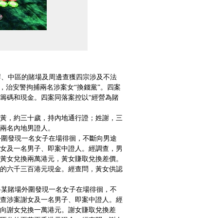
、中區的賭場及周邊查獲四宗涉及不法
，治安警拘捕兩名涉案女“換錢黨”。四案
籌碼和現金。四案同落案控以“經營為賭
黃，約三十歲，持內地通行證；姓謝，三
兩名內地男證人。
圍發現一名女子在場徘徊，不斷向男途
女及一名男子、即案中證人。經調查，男
黃女兌換兩萬港元，黃女賺取兌換差價。
的六千三百港元現金。經查問，黃女供認
某賭場外圍發現一名女子在場徘徊，不
查涉案謝女及一名男子、即案中證人。經
向謝女兌換一萬港元。謝女賺取兌換差