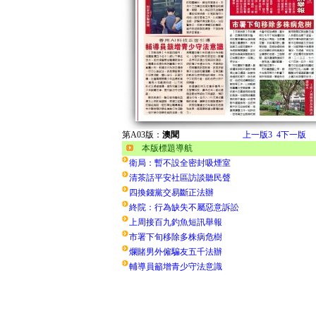
第A03版：
澳聞
上一版
3
4
下一版
本版標題導航
衛局：暫不設全密封吸煙室
清茶話平安社區訪談聽民聲
四換錢黨交易斷正法辦
終院：行為缺失不屬惡意訴訟
上周接百九釣魚短訊舉報
市署下旬移除多株病危樹
爛賭男外僱騙友五千法辦
輔導員籲增青少守法意識