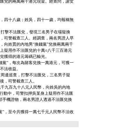
匯兌的兩萬兩千港元現金。經查問，謝女
，四十八歲；姓吳，四十一歲，均報稱無
打擊不法匯兌，發現三名男子在場疑換
，司警截查三人。經調查，兩名男證人早
，向姓賈的內地男“換錢黨”兌換兩萬兩千
上疑用作不法匯兌的十萬○八千三百港元
兌獲得的港元籌碼已輸光。
黨”，每次為賭客兌換一萬港元，可獲一
不法收益。
周邊巡查，打擊不法匯兌，三名男子疑
後，司警截查三人。
千九百九十八元人民幣，向姓吳的內地
。行動中，司警扣押吳某身上疑用作不法匯
部手機證物，兩名男證人透過不法匯兌換
”，至今共獲得一萬七千元人民幣不法收