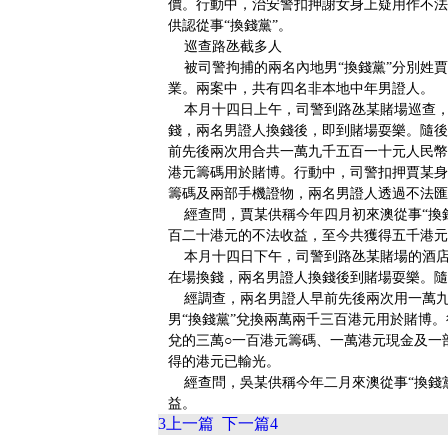
價。行動中，治安警扣押謝女身上疑用作不法
供認從事“換錢黨”。
巡查路氹截多人
被司警拘捕的兩名內地男“換錢黨”分別姓賈
業。兩案中，共有四名非本地中年男證人。
本月十四日上午，司警到路氹某賭場巡查，
錢，兩名男證人換錢後，即到賭場耍樂。隨後
前先後兩次用合共一萬九千五百一十元人民幣
港元籌碼用於賭博。行動中，司警扣押賈某身
籌碼及兩部手機證物，兩名男證人透過不法匯
經查問，賈某供稱今年四月初來澳從事“換錢
百二十港元的不法收益，至今共獲得五千港元
本月十四日下午，司警到路氹某賭場的酒店
在場換錢，兩名男證人換錢後到賭場耍樂。隨
經調查，兩名男證人早前先後兩次用一萬九
男“換錢黨”兌換兩萬兩千三百港元用於賭博
兌的三萬○一百港元籌碼、一萬港元現金及一
得的港元已輸光。
經查問，吳某供稱今年二月來澳從事“換錢黨
益。
3
上一篇
下一篇
4