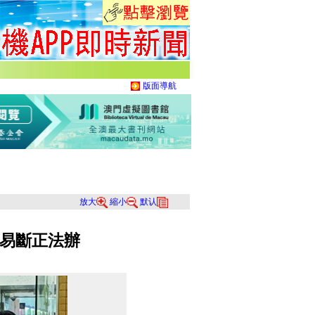
版面導航
放大
縮小
默认
易斷正法辦