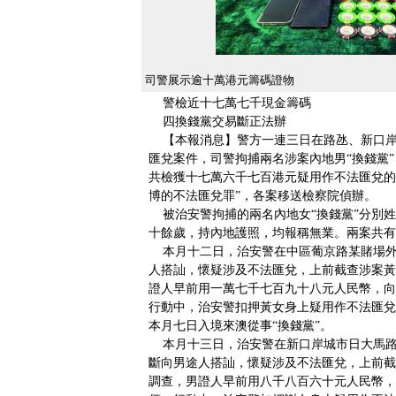
司警展示逾十萬港元籌碼證物
警檢近十七萬七千現金籌碼
四換錢黨交易斷正法辦
【本報消息】警方一連三日在路氹、新口岸
匯兌案件，司警拘捕兩名涉案內地男“換錢黨”
共檢獲十七萬六千七百港元疑用作不法匯兌的
博的不法匯兌罪”，各案移送檢察院偵辦。
被治安警拘捕的兩名內地女“換錢黨”分別姓
十餘歲，持內地護照，均報稱無業。兩案共有
本月十二日，治安警在中區葡京路某賭場外
人搭訕，懷疑涉及不法匯兌，上前截查涉案黃
證人早前用一萬七千七百九十八元人民幣，向
行動中，治安警扣押黃女身上疑用作不法匯兌
本月七日入境來澳從事“換錢黨”。
本月十三日，治安警在新口岸城市日大馬路
斷向男途人搭訕，懷疑涉及不法匯兌，上前截
調查，男證人早前用八千八百六十元人民幣，