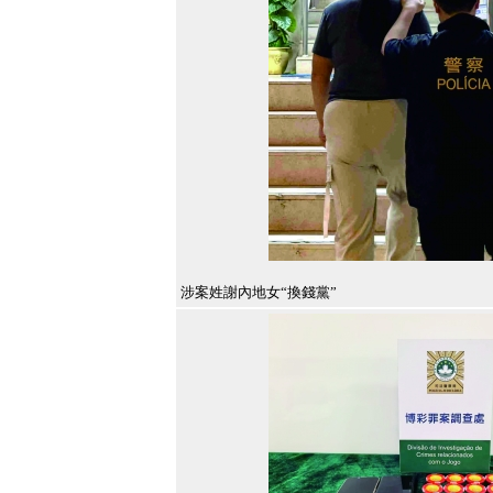
涉案姓謝內地女“換錢黨”