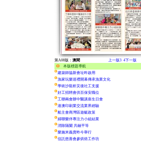
第A08版：
澳聞
上一版
3
4
下一版
本版標題導航
建築師協新會址昨啟用
漁家玩樂巡禮開幕傳承漁業文化
學術沙龍析災後社工支援
好工招聘會供百保安職位
工聯兩會辦中醫講座生日會
港澳印刷業交流業界經驗
船主會商灣區遊艇政策
婦聯樂伴專注力小組結業
消除隔閡 共融平等
樂施米義賣昨今舉行
信託慈善會參烘焙工作坊