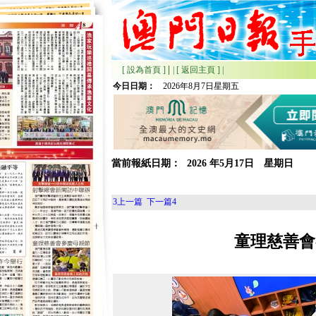
|
[ 設為首頁 ]
|
[ 返回主頁 ]
|
今日日期：
2026年8月7日星期五
當前報紙日期：
2026
年
5月
17日 星期
日
3
上一篇
下一篇
4
童理慈善會