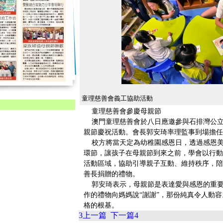
童理慈善會義工協助活動
童理慈善會參慶母親節
澳門童理慈善會於八日應邀參與石排灣公立學
親節慶祝活動。會長郭安琦率理監事到場擔任
校方將當天定為幼稚園感恩日，透過感恩美
環節，讓孩子在母親節到來之前，學會以行動
活動區域，協助引導親子互動、維持秩序，陪
善長捐贈的禮物。
郭安琦表示，母親節是表達愛與感恩的重要
作的禮物向媽媽說“謝謝”，那份純真令人動
格的根基。
3
上一篇
下一篇
4