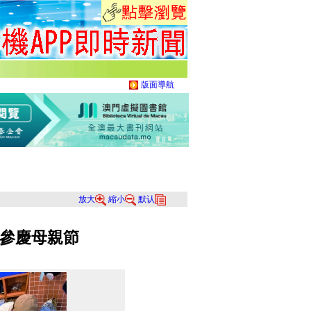
版面導航
放大
縮小
默认
參慶母親節