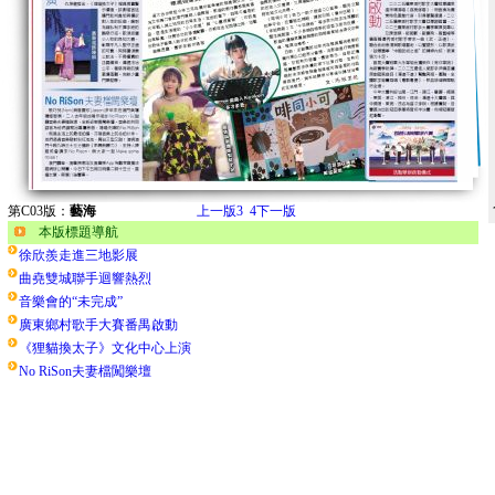
第C03版：
藝海
上一版
3
4
下一版
本版標題導航
徐欣羨走進三地影展
曲堯雙城聯手迴響熱烈
音樂會的“未完成”
廣東鄉村歌手大賽番禺啟動
《狸貓換太子》文化中心上演
No RiSon夫妻檔闖樂壇