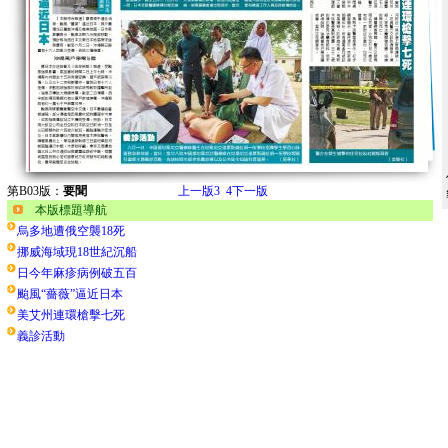
第B03版：
要聞
上一版
3
4
下一版
本版標題導航
烏多地遭俄空襲18死
挪威海域現18世紀沉船
日今年麻疹病例破五百
颱風“薔薇”逼近日本
美艾州連環槍擊七死
義診活動