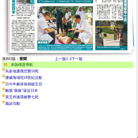
第B03版：
要聞
上一版
3
4
下一版
本版標題導航
烏多地遭俄空襲18死
挪威海域現18世紀沉船
日今年麻疹病例破五百
颱風“薔薇”逼近日本
美艾州連環槍擊七死
義診活動