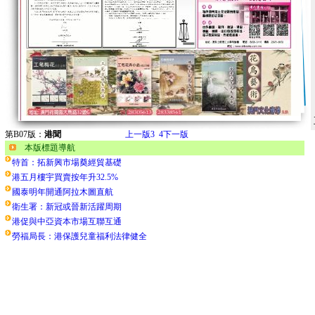
第B07版：
港聞
上一版
3
4
下一版
本版標題導航
特首：拓新興市場奠經貿基礎
港五月樓宇買賣按年升32.5%
國泰明年開通阿拉木圖直航
衛生署：新冠或晉新活躍周期
港促與中亞資本市場互聯互通
勞福局長：港保護兒童福利法律健全