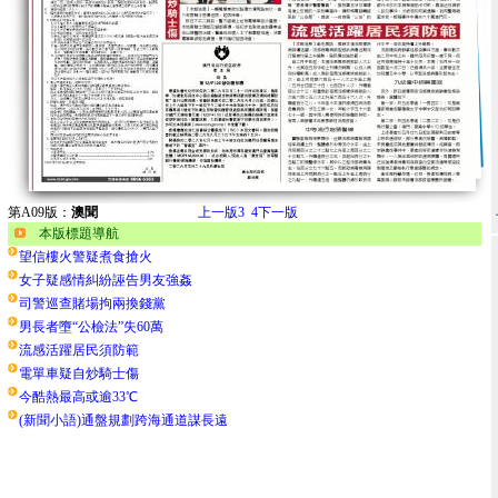
第A09版：
澳聞
上一版
3
4
下一版
本版標題導航
望信樓火警疑煮食搶火
女子疑感情糾紛誣告男友強姦
司警巡查賭場拘兩換錢黨
男長者墮“公檢法”失60萬
流感活躍居民須防範
電單車疑自炒騎士傷
今酷熱最高或逾33℃
(新聞小語)通盤規劃跨海通道謀長遠