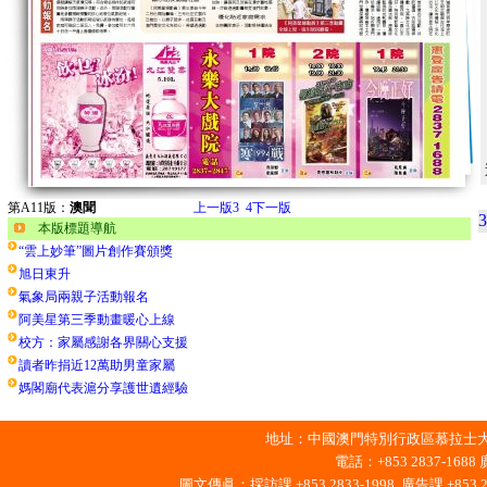
第A11版：
澳聞
上一版
3
4
下一版
3
本版標題導航
“雲上妙筆”圖片創作賽頒獎
旭日東升
氣象局兩親子活動報名
阿美星第三季動畫暖心上線
校方：家屬感謝各界關心支援
讀者昨捐近12萬助男童家屬
媽閣廟代表滬分享護世遺經驗