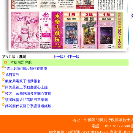
3
第A11版：
澳聞
上一版
3
4
下一版
本版標題導航
“雲上妙筆”圖片創作賽頒獎
旭日東升
氣象局兩親子活動報名
阿美星第三季動畫暖心上線
校方：家屬感謝各界關心支援
讀者昨捐近12萬助男童家屬
媽閣廟代表滬分享護世遺經驗