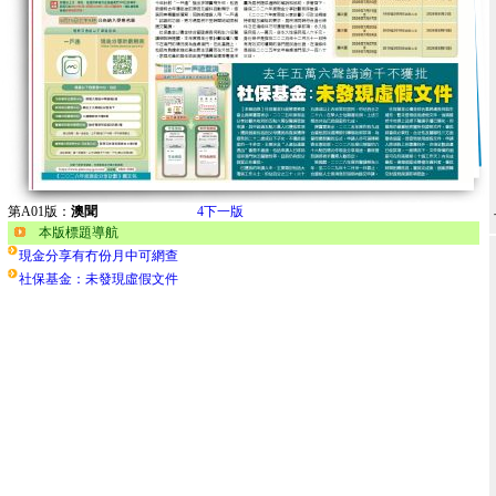
第A01版：
澳聞
4
下一版
本版標題導航
現金分享有冇份月中可網查
社保基金：未發現虛假文件