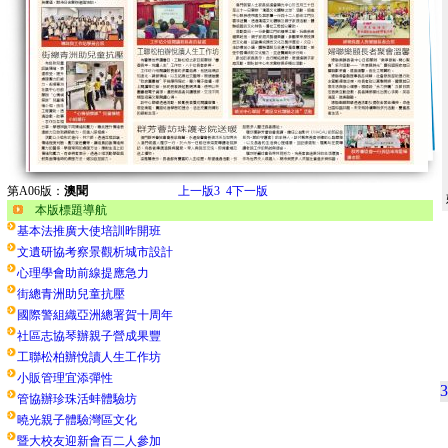
第A06版：
澳聞
上一版
3
4
下一版
本版標題導航
基本法推廣大使培訓昨開班
文遺研協考察景觀析城市設計
心理學會助前線提應急力
街總青洲助兒童抗壓
國際警組織亞洲總署賀十周年
社區志協琴辦親子營成果豐
工聯松柏辦悅讀人生工作坊
小販管理宜添彈性
3
管協辦珍珠活蚌體驗坊
曉光親子體驗灣區文化
暨大校友迎新會百二人參加