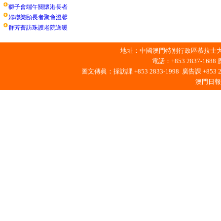
獅子會端午關懷港長者
婦聯樂頤長者聚會溫馨
群芳薈訪珠護老院送暖