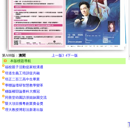
第A08版：
澳聞
上一版
3
4
下一版
本版標題導航
福校親子活動促家校溝通
培道生義工培訓促共融
培正二百三高中生畢業
學聯論壇研智慧教學變革
穗版權辯論賽科大獲冠
同善堂幼園訪浙姐妹園交流
暨大項目獲粵創業賽金獎
理大教授博彩法新著出版