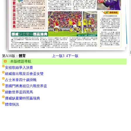
第A16版：
體育
上一版
3
4
下一版
本版標題導航
安祖歌絲爭入決賽
細威復出戰皇后會盃女雙
占士米拿四十歲掛靴
墨國門將奧祖亞六戰世界盃
細數世界盃四黑馬
挪威缺夏蘭特照贏瑞典
體壇快訊