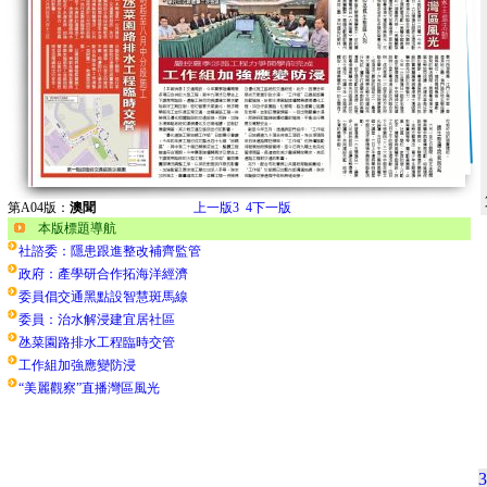
第A04版：
澳聞
上一版
3
4
下一版
本版標題導航
社諮委：隱患跟進整改補齊監管
政府：產學研合作拓海洋經濟
委員倡交通黑點設智慧斑馬線
委員：治水解浸建宜居社區
氹菜園路排水工程臨時交管
工作組加強應變防浸
“美麗觀察”直播灣區風光
3