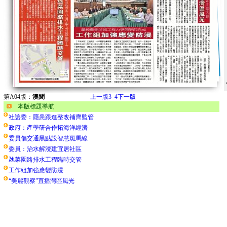
第A04版：
澳聞
上一版
3
4
下一版
本版標題導航
社諮委：隱患跟進整改補齊監管
政府：產學研合作拓海洋經濟
委員倡交通黑點設智慧斑馬線
委員：治水解浸建宜居社區
氹菜園路排水工程臨時交管
工作組加強應變防浸
“美麗觀察”直播灣區風光