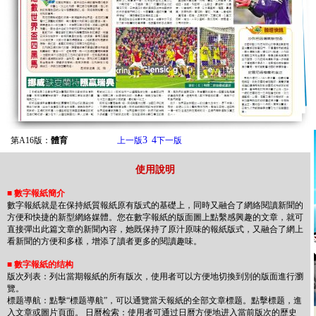
3
4
第A16版：
體育
上一版
下一版
使用說明
■
數字報紙簡介
數字報紙就是在保持紙質報紙原有版式的基礎上，同時又融合了網絡閱讀新聞的
方便和快捷的新型網絡媒體。您在數字報紙的版面圖上點繫感興趣的文章，就可
直接彈出此篇文章的新聞內容，她既保持了原汁原味的報紙版式，又融合了網上
看新聞的方便和多樣，增添了讀者更多的閱讀趣味。
■
數字報紙的结构
版次列表：列出當期報紙的所有版次，使用者可以方便地切換到別的版面進行瀏
覽。
標题導航：點擊“標题導航”，可以通覽當天報紙的全部文章標题。點擊標题，進
入文章或圖片頁面。 日曆检索：使用者可通过日曆方便地进入當前版次的歷史