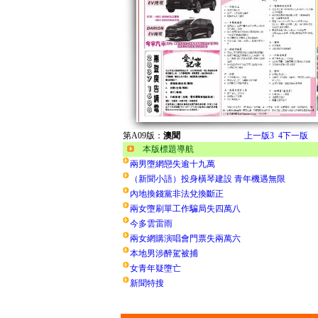
第A09版：
澳聞
上一版
3
4
下一版
本版標題導航
兩男墮網戀失逾十九萬
（新聞小語）投身橫琴建設 青年機遇無限
內地換錢黨非法兌換斷正
兩女墮刷單工作騙局失四萬八
今多雲雷雨
兩女網購演唱會門票失兩萬六
本地男涉醉駕被捕
女青年疑墮亡
新聞特搜