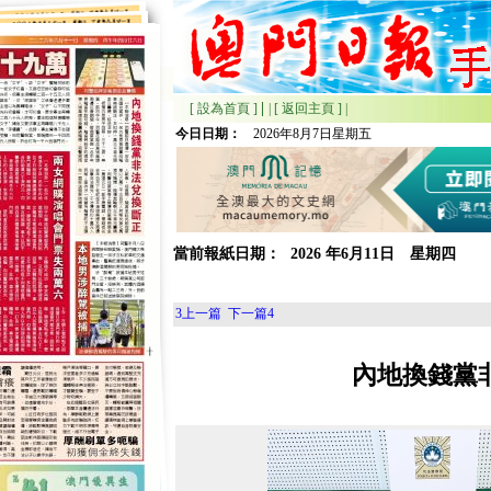
|
[ 設為首頁 ]
|
[ 返回主頁 ]
|
今日日期：
2026年8月7日星期五
當前報紙日期：
2026
年
6月
11日 星期
四
3
上一篇
下一篇
4
內地換錢黨