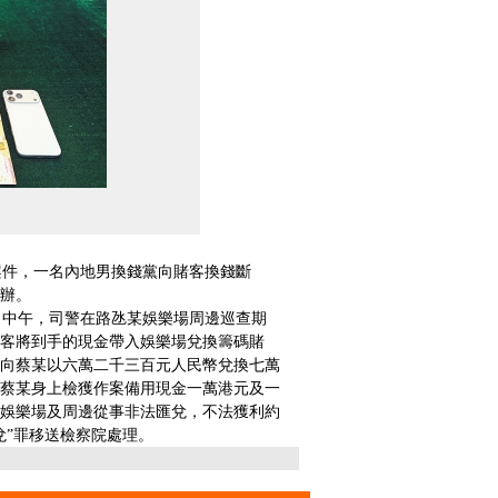
件，一名內地男換錢黨向賭客換錢斷
辦。
中午，司警在路氹某娛樂場周邊巡查期
客將到手的現金帶入娛樂場兌換籌碼賭
向蔡某以六萬二千三百元人民幣兌換七萬
蔡某身上檢獲作案備用現金一萬港元及一
娛樂場及周邊從事非法匯兌，不法獲利約
兌”罪移送檢察院處理。