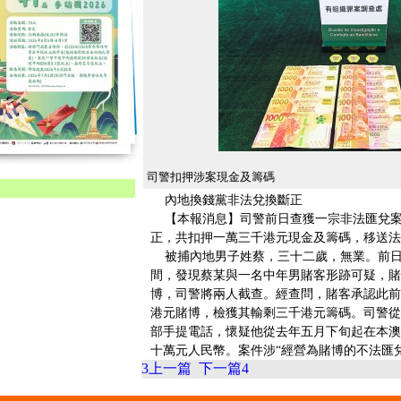
司警扣押涉案現金及籌碼
內地換錢黨非法兌換斷正
【本報消息】司警前日查獲一宗非法匯兌案
正，共扣押一萬三千港元現金及籌碼，移送法
被捕內地男子姓蔡，三十二歲，無業。前日
間，發現蔡某與一名中年男賭客形跡可疑，賭
博，司警將兩人截查。經查問，賭客承認此前
港元賭博，檢獲其輸剩三千港元籌碼。司警從
部手提電話，懷疑他從去年五月下旬起在本澳
十萬元人民幣。案件涉“經營為賭博的不法匯
3
上一篇
下一篇
4