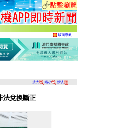
版面導航
放大
縮小
默认
非法兌換斷正