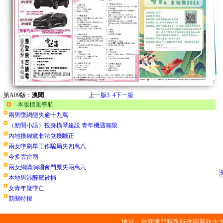
第A09版：
澳聞
上一版
3
4
下一版
本版標題導航
兩男墮網戀失逾十九萬
（新聞小語）投身橫琴建設 青年機遇無限
內地換錢黨非法兌換斷正
兩女墮刷單工作騙局失四萬八
今多雲雷雨
兩女網購演唱會門票失兩萬六
3
本地男涉醉駕被捕
女青年疑墮亡
新聞特搜