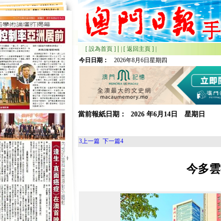
|
[ 設為首頁 ]
|
[ 返回主頁 ]
|
今日日期：
2026年8月6日星期四
當前報紙日期：
2026
年
6月
14日 星期
日
3
上一篇
下一篇
4
今多雲