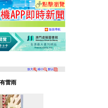
版面導航
放大
縮小
默认
有雷雨