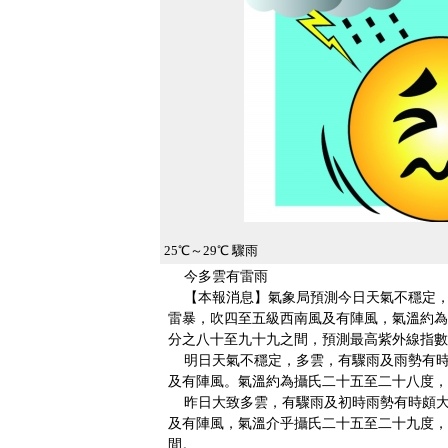
25℃～29℃ 驟雨
今多雲有雷雨
【本報消息】氣象局預測今日天氣不穩定，
雷暴，吹四至五級西南風及有陣風，氣溫約為
分之八十至九十九之間，預測最高紫外線指數
明日天氣不穩定，多雲，有驟雨及雨勢有時
及有陣風。氣溫約為攝氏二十五至二十八度，
昨日大致多雲，有驟雨及初時雨勢有時頗大
及有陣風，氣溫介乎攝氏二十五至二十九度，
間。