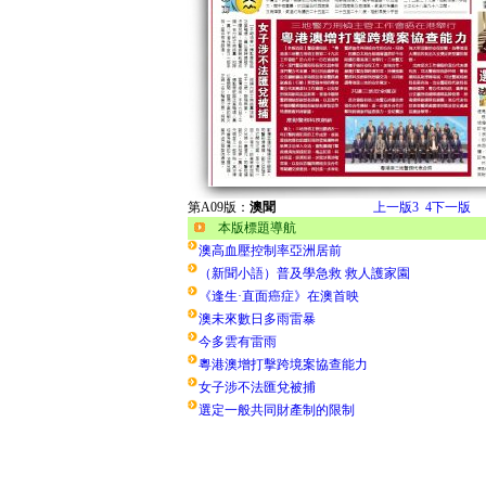
第A09版：
澳聞
上一版
3
4
下一版
本版標題導航
澳高血壓控制率亞洲居前
（新聞小語）普及學急救 救人護家園
《逢生·直面癌症》在澳首映
澳未來數日多雨雷暴
今多雲有雷雨
粵港澳增打擊跨境案協查能力
女子涉不法匯兌被捕
選定一般共同財產制的限制