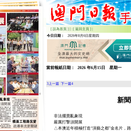
|
[ 設為首頁 ]
|
[ 返回主頁 ]
|
今日日期：
2026年8月6日星期四
當前報紙日期：
2026
年
6月
15日 星期
一
3
上一篇
下一篇
4
新聞
非法擺賣亂象現
嚴厲打撃須開展
△本澳近年積極打造“演藝之都”金名片，路