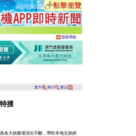
版面導航
放大
縮小
默认
特搜
氹各大娛樂場演出不斷，帶旺本地文旅經