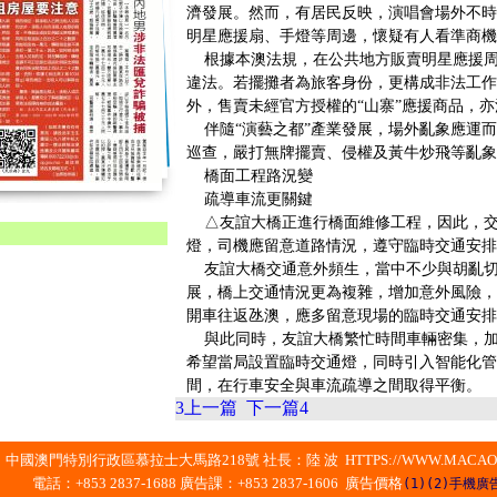
濟發展。然而，有居民反映，演唱會場外不時
明星應援扇、手燈等周邊，懷疑有人看準商機
根據本澳法規，在公共地方販賣明星應援周
違法。若擺攤者為旅客身份，更構成非法工作
外，售賣未經官方授權的“山寨”應援商品，
伴隨“演藝之都”產業發展，場外亂象應運而
巡查，嚴打無牌擺賣、侵權及黃牛炒飛等亂象
橋面工程路況變
疏導車流更關鍵
△友誼大橋正進行橋面維修工程，因此，交
燈，司機應留意道路情況，遵守臨時交通安排
友誼大橋交通意外頻生，當中不少與胡亂切
展，橋上交通情況更為複雜，增加意外風險，
開車往返氹澳，應多留意現場的臨時交通安排
與此同時，友誼大橋繁忙時間車輛密集，加
希望當局設置臨時交通燈，同時引入智能化管
間，在行車安全與車流疏導之間取得平衡。
3
上一篇
下一篇
4