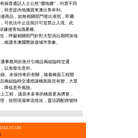
有操普通話人士公然“擺地攤”，叫賣不同
，特意從內地攜貨來澳出售牟利。
邊商品，如無相關部門發出准照，即屬
，可依法中止逗留許可並禁止入境。此
亦涉嫌侵害知識產權。
生，呼籲相關部門針對大型演出期間加強
，維護本澳國際旅遊城巿形象。
通事務局於氹仔引橋設兩組臨時交通
，以免發生意外。
線、未保持車距有關，隨着橋面工程開
且兩組臨時交通燈讓橋面路況有變，大眾
，降低意外風險。
上工程，讓原本多車的橋面更為擠塞，
理，按照現場車流情況，靈活調配燈號時