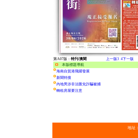
第A07版：
特刋/澳聞
上一版
3
4
下一版
本版標題導航
海南自貿港飛躍發展
新聞特搜
內地男涉非法匯兌詐騙被捕
轉租房屋要注意