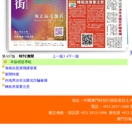
3
第A07版：
特刋/澳聞
上一版
3
4
下一版
本版標題導航
海南自貿港飛躍發展
新聞特搜
內地男涉非法匯兌詐騙被捕
轉租房屋要注意