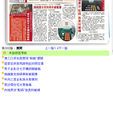
第A02版：
澳聞
上一版
3
4
下一版
本版標題導航
澳三口岸全面實現“刷臉”通關
提督近拱形馬路明起封閉交通
男子走私廿七手機拱關被截
換錢黨兌假碼事敗被截獲
年內三度走私珠水客獲刑
黑沙環住宅火警無傷
內地男涉“配碼”放貴利被捕