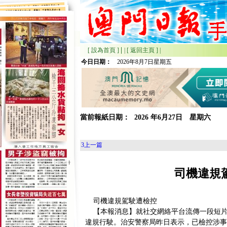
|
[ 設為首頁 ]
|
[ 返回主頁 ]
|
今日日期：
2026年8月7日星期五
當前報紙日期：
2026
年
6月
27日 星期
六
3
上一篇
司機違規
司機違規駕駛遭檢控
【本報消息】就社交網絡平台流傳一段短片
違規行駛。治安警察局昨日表示，已檢控涉事