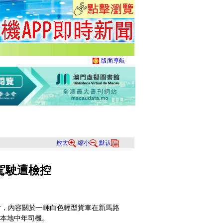
版面導航
放大
縮小
默认
駕駛遭檢控
，內容關於一輛白色輕型貨車在新馬路
本地中年司機。