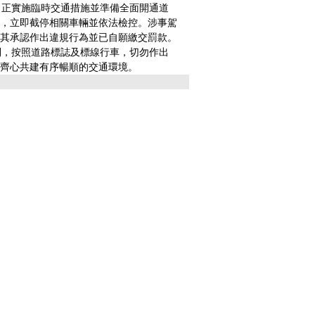
正實施臨時交通措施並準備全面開通道
，立即截停相關車輛並依法檢控。涉事駕
其承認作出違規行為並已自願繳交罰款。
，按照道路標誌及標線行車，切勿作出
齊心共建有序暢順的交通環境。