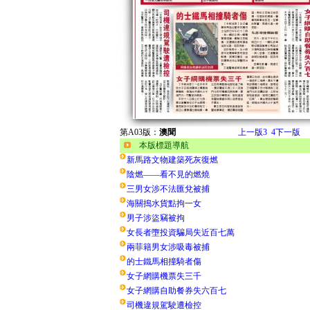
第A03版：
澳聞
上一版
3
4
下一版
本版標題導航
新馬路文物建築死灰復燃
陰燃——看不見的燃燒
三男女涉不法匯兌被捕
海關搗水貨點拘一女
男子涉盜竊被拘
女長者墮投資騙局失近百七萬
兩菲籍男女涉吸毒被捕
的士鐵馬相撞騎者傷
女子網購機票失三千
女子網購自助餐券失六百七
司機違規駕駛遭檢控