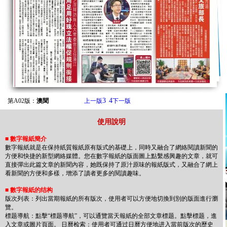
3
4
第A02版：
澳聞
上一版
下一版
使用說明
■
數字報紙簡介
數字報紙就是在保持紙質報紙原有版式的基礎上，同時又融合了網絡閱讀新聞的
方便和快捷的新型網絡媒體。您在數字報紙的版面圖上點繫感興趣的文章，就可
直接彈出此篇文章的新聞內容，她既保持了原汁原味的報紙版式，又融合了網上
看新聞的方便和多樣，增添了讀者更多的閱讀趣味。
■
數字報紙的结构
版次列表：列出當期報紙的所有版次，使用者可以方便地切換到別的版面進行瀏
覽。
標题導航：點擊“標题導航”，可以通覽當天報紙的全部文章標题。點擊標题，進
入文章或圖片頁面。 日曆检索：使用者可通过日曆方便地进入當前版次的歷史