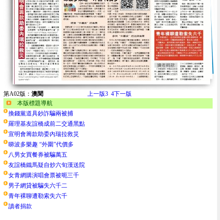
第A02版：
澳聞
上一版
3
4
下一版
本版標題導航
換錢黨道具鈔詐騙兩被捕
羅理基友誼橋成前二交通黑點
宣明會籌款助委內瑞拉救災
睇波多樂趣 “外圍”代價多
八男女買餐券被騙萬五
友誼橋鐵馬疑自炒六旬漢送院
女青網購演唱會票被呃三千
男子網貸被騙失六千二
青年裸聊遭勒索失六千
讀者捐款