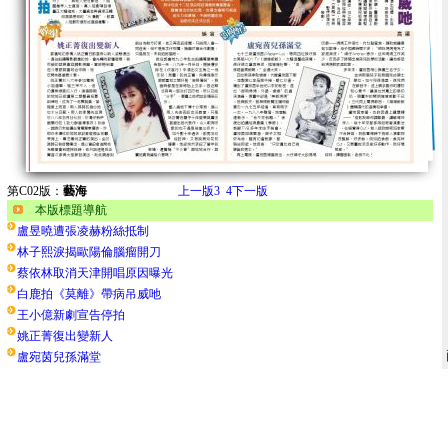
第C02版：
藝海
上一版
3
4
下一版
本版標題導航
盧昱曉遭張凌赫粉絲抵制
林子熙淚揭歐陽倫腦瘤開刀
蔡依林取消天津開唱原因曝光
白鹿拍《莫離》帶病吊威吔
王小億新劇宣告停拍
姚正菁復出變新人
盧宛茵兒孫滿堂