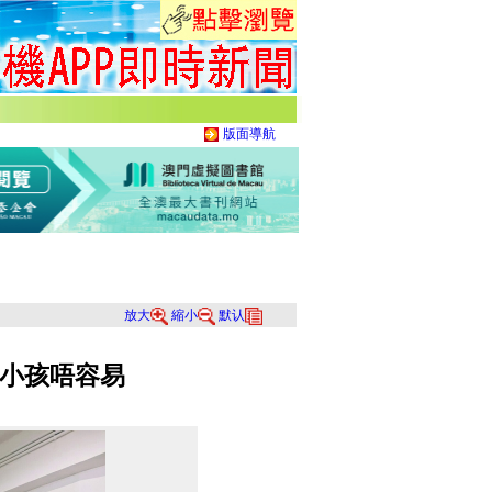
版面導航
放大
縮小
默认
小孩唔容易