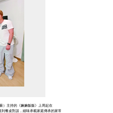
（劉沛蘅）主持的《嫲嫲飯飯》上周起在
買餸到餐桌對談，細味承載家庭傳承的家常