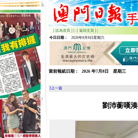
|
[ 設為首頁 ]
|
[ 返回主頁 ]
|
今日日期：
2026年8月8日星期六
當前報紙日期：
2026
年
7月
8日 星期
三
3
上一篇
劉沛蘅嘆湊