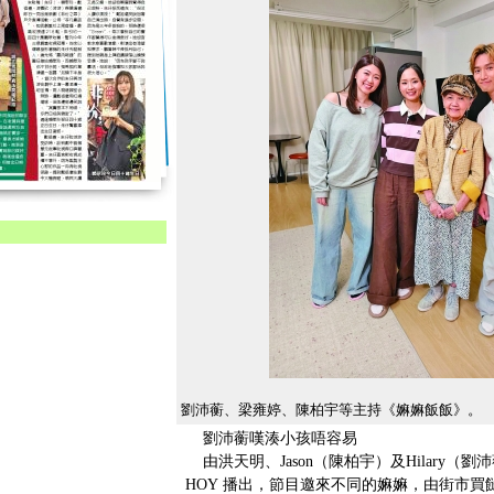
劉沛蘅、梁雍婷、陳柏宇等主持《嫲嫲飯飯》。
劉沛蘅嘆湊小孩唔容易
由洪天明、Jason（陳柏宇）及Hilary
HOY 播出，節目邀來不同的嫲嫲，由街市