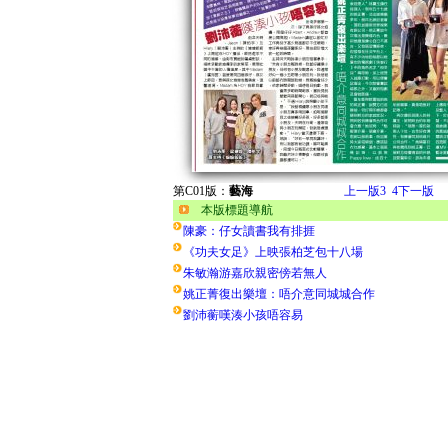
第C01版：
藝海
上一版
3
4
下一版
本版標題導航
陳豪：仔女讀書我有排捱
《功夫女足》上映張柏芝包十八場
朱敏瀚游嘉欣親密傍若無人
姚正菁復出樂壇：唔介意同城城合作
劉沛蘅嘆湊小孩唔容易