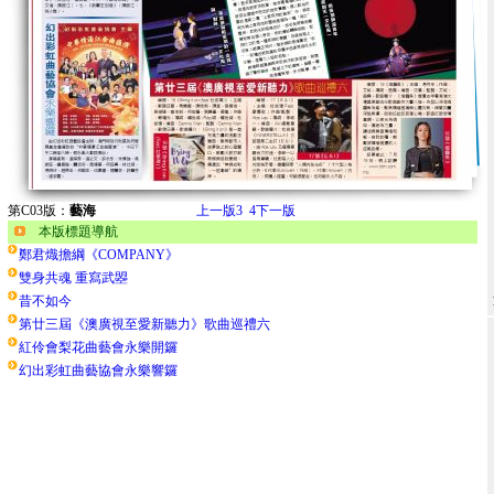
第C03版：
藝海
上一版
3
4
下一版
本版標題導航
鄭君熾擔綱《COMPANY》
雙身共魂 重寫武曌
昔不如今
第廿三屆《澳廣視至愛新聽力》歌曲巡禮六
紅伶會梨花曲藝會永樂開鑼
幻出彩虹曲藝協會永樂響鑼