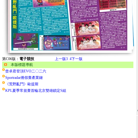
第C06版：
電子競技
上一版
3
4
下一版
本版標題導航
曾卓君登頂EVO二〇二六
Sportradar捲假賽產業鏈
《荒野亂鬥》歐提斯
KPL夏季常規賽首輪北京雙雄鎖定S組