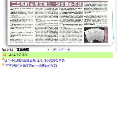
第C08版：
蓮花廣場
上一版
3
4
下一版
本版標題導航
從小小紅船到巍巍巨輪 濠江同心共築復興夢
“三五規劃”必須直面的一道關鍵必答題