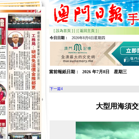
|
[ 設為首頁 ]
|
[ 返回主頁 ]
|
今日日期：
2026年8月6日星期四
當前報紙日期：
2026
年
7月
8日 星期
三
下一篇
4
大型用海須交