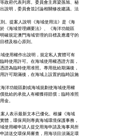
等政府代表列席。委員會主席梁孫旭、秘
出說明，委員會並討論相關修改建議。法
則。提案人說明《海域使用法》是《海
於《海域管理綱要法》、《海洋功能區
明確規定澳門海域管理的目標及應遵守的
目標及核心原則。
域使用權作出說明，規定私人實體可有
臨時使用許可。在海域使用權憑證方面，
憑證為臨時使用准照。專用批給期滿後，
用許可期滿後，在海域上設置的臨時設施
海洋功能區劃或海域規劃使海域使用權
償批給的承批人有權獲得賠償；臨時准照
用金。
案人表示最新文本已優化。根據《海域
實體，環保局則專責海域環境保護事務，
域使用權申請人提交用海申請及海事局所
申請送交環保局審查，用海項目須滿足環