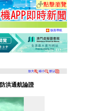
版面導航
放大
縮小
默认
防洪通航論證