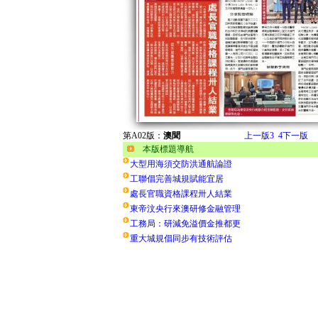
第A02版：
澳聞
上一版
3
4
下一版
本版標題導航
大型用海須交防洪通航論證
工聯倡完善城規賦能宜居
處長官職資格課程卅人結業
東帝汶央行來澳研修金融管理
工務局：研減免溢價金推都更
重大城規倡同步有技術評估