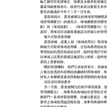
輸工務司司長譚偉文、海事及水務局長黃穗文
書梁鴻細會後表示，政府代表就法案新文本作
案初步建議於今年十二月一日生效。
梁孫旭指出，委員會關注的海域管理總體原
域管理綱要法》的補充法，海域總體原則體現
劃》與《海域規劃》。《海域管理綱要法》已
原則，用海項目須嚴格遵循該法所確立的管理
兩方式取得使用權
梁孫旭稱，提案人就《海域使用法》取得海
兩種方式取得海域使用權，分別為專用批給及
專用批給的憑證為批給合同，臨時使用許可的
在海域上設置的基礎設施原則上保留；臨時使
原則上需要移除。
關於賠償機制，他們引述政府表示，當修改
人無法按憑證內容開始或繼續利用海域時，有
持有人有權獲退還准照剩餘使用期間的海域使
項目須符環保要求
另一方面，委員會關注的海洋環境保護，提
管理綱要法》，海事局為海域綜合管理的主管
兩部門一直保持緊密聯繫。依據法案規定，海
要求之海域使用論證報告後，海事局將適時將