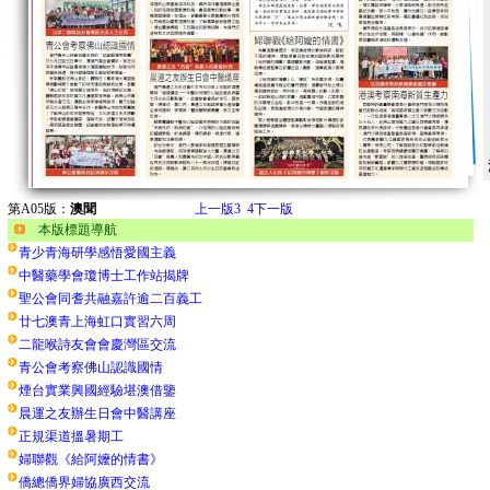
第A05版：
澳聞
上一版
3
4
下一版
本版標題導航
青少青海研學感悟愛國主義
中醫藥學會瓊博士工作站揭牌
聖公會同耆共融嘉許逾二百義工
廿七澳青上海虹口實習六周
二龍喉詩友會會慶灣區交流
青公會考察佛山認識國情
煙台實業興國經驗堪澳借鑒
晨運之友辦生日會中醫講座
正規渠道搵暑期工
婦聯觀《給阿嬤的情書》
僑總僑界婦協廣西交流