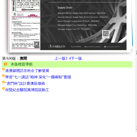
第A06版：
澳聞
上一版
3
4
下一版
本版標題導航
港澳媒體訪京科企了解發展
學習“七一講話”精神 深化“一國兩制”實踐
“虎門杯”設計賽澳區徵稿
何賢紀念醫院萬博院區動工