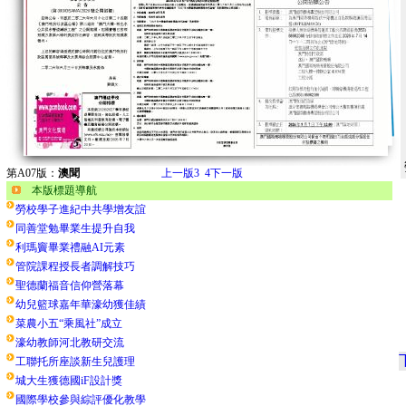
第A07版：
澳聞
上一版
3
4
下一版
本版標題導航
勞校學子進紀中共學增友誼
同善堂勉畢業生提升自我
利瑪竇畢業禮融AI元素
管院課程授長者調解技巧
聖德蘭福音信仰營落幕
幼兒籃球嘉年華濠幼獲佳績
菜農小五“乘風社”成立
濠幼教師河北教研交流
工聯托所座談新生兒護理
城大生獲德國iF設計獎
國際學校參與綜評優化教學