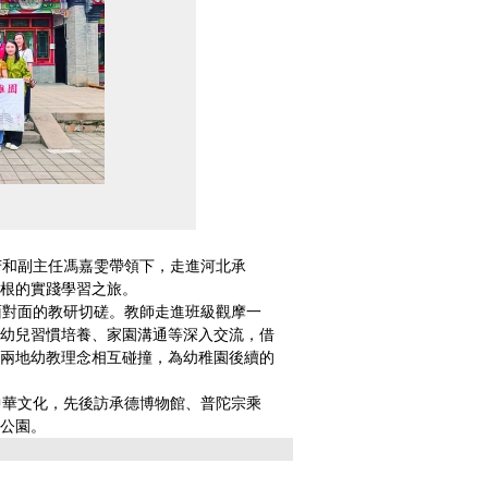
和副主任馮嘉雯帶領下，走進河北承
根的實踐學習之旅。
對面的教研切磋。教師走進班級觀摩一
幼兒習慣培養、家園溝通等深入交流，借
兩地幼教理念相互碰撞，為幼稚園後續的
華文化，先後訪承德博物館、普陀宗乘
公園。