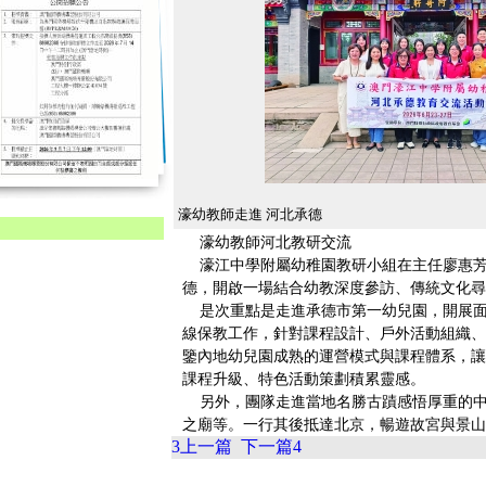
濠幼教師走進 河北承德
濠幼教師河北教研交流
濠江中學附屬幼稚園教研小組在主任廖惠芳
德，開啟一場結合幼教深度參訪、傳統文化尋
是次重點是走進承德市第一幼兒園，開展面
線保教工作，針對課程設計、戶外活動組織、
鑒內地幼兒園成熟的運營模式與課程體系，讓
課程升級、特色活動策劃積累靈感。
另外，團隊走進當地名勝古蹟感悟厚重的中
之廟等。一行其後抵達北京，暢遊故宮與景山
3
上一篇
下一篇
4