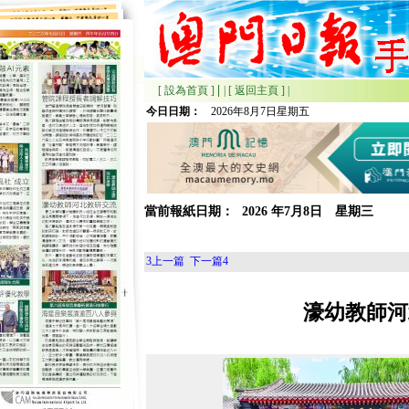
|
[ 設為首頁 ]
|
[ 返回主頁 ]
|
今日日期：
2026年8月7日星期五
當前報紙日期：
2026
年
7月
8日 星期
三
3
上一篇
下一篇
4
濠幼教師河