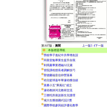
第A07版：
澳聞
上一版
3
4
下一版
本版標題導航
勞校學子進紀中共學增友誼
同善堂勉畢業生提升自我
利瑪竇畢業禮融AI元素
管院課程授長者調解技巧
聖德蘭福音信仰營落幕
幼兒籃球嘉年華濠幼獲佳績
菜農小五“乘風社”成立
濠幼教師河北教研交流
工聯托所座談新生兒護理
城大生獲德國iF設計獎
國際學校參與綜評優化教學