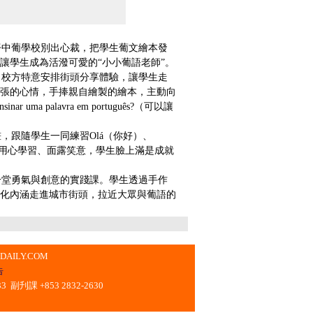
中葡學校別出心裁，把學生葡文繪本發
讓學生成為活潑可愛的“小小葡語老師”。
校方特意安排街頭分享體驗，讓學生走
張的心情，手捧親自繪製的繪本，主動向
 uma palavra em português?（可以讓
跟隨學生一同練習Olá（你好）、
路人用心學習、面露笑意，學生臉上滿是成就
堂勇氣與創意的實踐課。學生透過手作
化內涵走進城市街頭，拉近大眾與葡語的