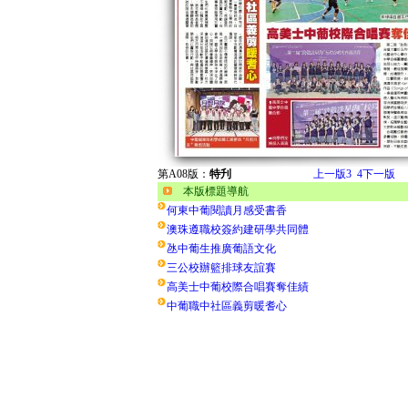
第A08版：
特刋
上一版
3
4
下一版
本版標題導航
何東中葡閱讀月感受書香
澳珠遵職校簽約建研學共同體
氹中葡生推廣葡語文化
三公校辦籃排球友誼賽
高美士中葡校際合唱賽奪佳績
中葡職中社區義剪暖耆心