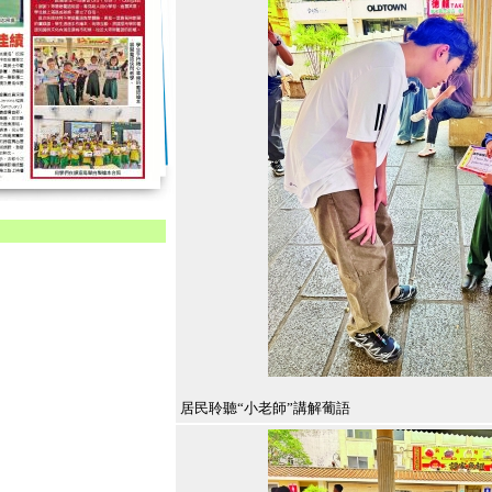
居民聆聽“小老師”講解葡語