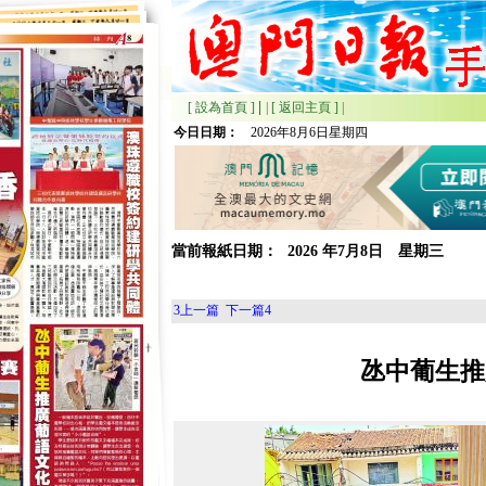
|
[ 設為首頁 ]
|
[ 返回主頁 ]
|
今日日期：
2026年8月6日星期四
當前報紙日期：
2026
年
7月
8日 星期
三
3
上一篇
下一篇
4
氹中葡生推