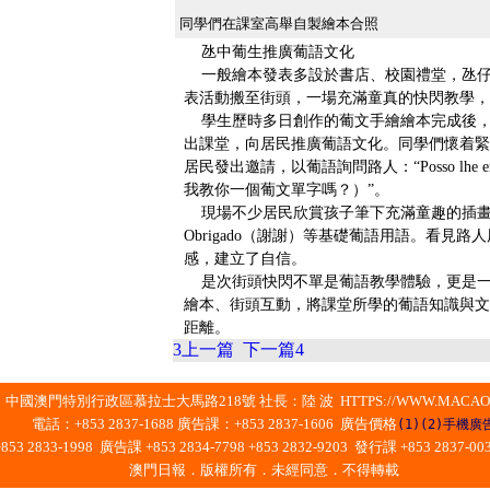
同學們在課室高舉自製繪本合照
氹中葡生推廣葡語文化
一般繪本發表多設於書店、校園禮堂，氹仔
表活動搬至街頭，一場充滿童真的快閃教學，
學生歷時多日創作的葡文手繪繪本完成後，
出課堂，向居民推廣葡語文化。同學們懷着緊
居民發出邀請，以葡語詢問路人：“Posso lhe ensinar
我教你一個葡文單字嗎？）”。
現場不少居民欣賞孩子筆下充滿童趣的插畫，
Obrigado（謝謝）等基礎葡語用語。看見
感，建立了自信。
是次街頭快閃不單是葡語教學體驗，更是一
繪本、街頭互動，將課堂所學的葡語知識與文
距離。
3
上一篇
下一篇
4