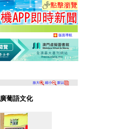
版面導航
放大
縮小
默认
廣葡語文化