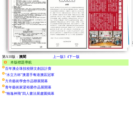
第A10版：
澳聞
上一版
3
4
下一版
本版標題導航
百年澳企珠技校辦文創設計賽
“水立方杯”澳選手奪港澳區冠軍
方舟藝術學會作品聯展開幕
青年藝術家梁裕榮作品展開幕
“翰逸神飛”四人書法展盧園揭幕