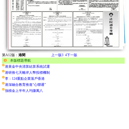
第A12版：
港聞
上一版
3
4
下一版
本版標題導航
港黃金中央清算結算系統試運
港研推七天離岸人幣投標機制
李：124重點企業落戶香港
港深融合教育推進“心聯通”
強積金上半年人均賺萬八