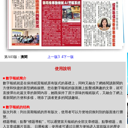
3
4
第A03版：
澳聞
上一版
下一版
使用說明
■
數字報紙簡介
數字報紙就是在保持紙質報紙原有版式的基礎上，同時又融合了網絡閱讀新聞的
方便和快捷的新型網絡媒體。您在數字報紙的版面圖上點繫感興趣的文章，就可
直接彈出此篇文章的新聞內容，她既保持了原汁原味的報紙版式，又融合了網上
看新聞的方便和多樣，增添了讀者更多的閱讀趣味。
■
數字報紙的结构
版次列表：列出當期報紙的所有版次，使用者可以方便地切換到別的版面進行瀏
覽。
標题導航：點擊“標题導航”，可以通覽當天報紙的全部文章標题。點擊標题，進
入文章或圖片頁面。 日曆检索：使用者可通过日曆方便地进入當前版次的歷史